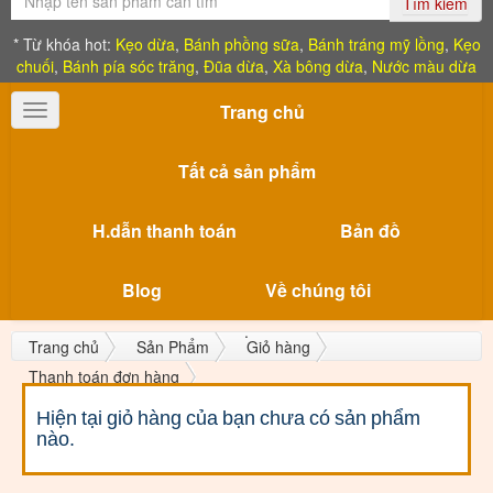
Tìm kiếm
* Từ khóa hot:
Kẹo dừa
,
Bánh phồng sữa
,
Bánh tráng mỹ lồng
,
Kẹo
chuối
,
Bánh pía sóc trăng
,
Đũa dừa
,
Xà bông dừa
,
Nước màu dừa
Trang chủ
Toggle
navigation
Tất cả sản phẩm
H.dẫn thanh toán
Bản đồ
Blog
Về chúng tôi
Trang chủ
Sản Phẩm
Giỏ hàng
Thanh toán đơn hàng
Hiện tại giỏ hàng của bạn chưa có sản phẩm
nào.