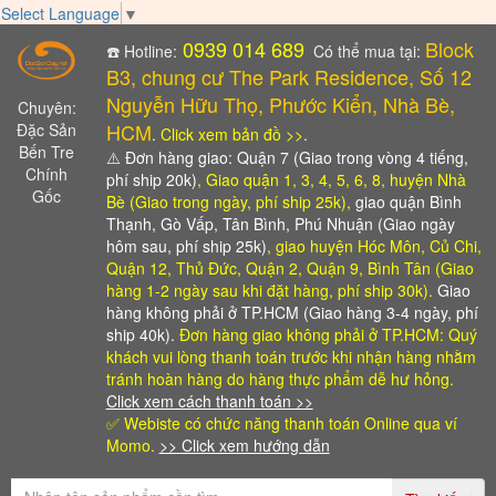
Select Language
▼
0939 014 689
Block
☎️ Hotline:
Có thể mua tại:
B3, chung cư The Park Residence, Số 12
Nguyễn Hữu Thọ, Phước Kiển, Nhà Bè,
Chuyên:
HCM
Đặc Sản
.
Click xem bản đồ >>
.
Bến Tre
⚠️
Đơn hàng giao: Quận 7 (Giao trong vòng 4 tiếng,
Chính
phí ship 20k)
, Giao quận 1, 3, 4, 5, 6, 8, huyện Nhà
Gốc
Bè (Giao trong ngày, phí ship 25k),
giao quận Bình
Thạnh, Gò Vấp, Tân Bình, Phú Nhuận (Giao ngày
hôm sau, phí ship 25k)
, giao huyện Hóc Môn, Củ Chi,
Quận 12, Thủ Đức, Quận 2, Quận 9, Bình Tân (Giao
hàng 1-2 ngày sau khi đặt hàng, phí ship 30k).
Giao
hàng không phải ở TP.HCM (Giao hàng 3-4 ngày, phí
ship 40k).
Đơn hàng giao không phải ở TP.HCM: Quý
khách vui lòng thanh toán trước khi nhận hàng
nhằm
tránh hoàn hàng do hàng thực phẩm dễ hư hỏng.
Click xem cách thanh toán >>
✅ Webiste có chức năng thanh toán Online qua ví
Momo.
>> Click xem hướng dẫn