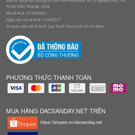
Địa chỉ: Block B3, chung cư The Park Residence, Số 12 Nguyễn Hữu Thọ,
Phước Kiển, Nhà Bè, HCM
Mã số thuế: 0314343431
Ngày cấp mã số thuế: 11/04/2017
Cơ quan cấp mã số thuế: Cục Thuế Thành phố Hồ Chí Minh
PHƯƠNG THỨC THANH TOÁN
MUA HÀNG DACSANDAY.NET TRÊN
https://shopee.vn/dacsanday.net