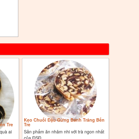
Kẹo Chuối Đậu Gừng Bánh Tráng Bến
ến Tre
Tre
quà ai
Sản phẩm ăn nhâm nhi với trà ngon nhất
của ĐSĐ