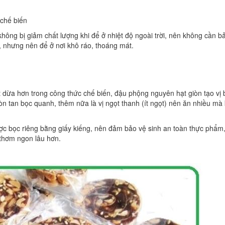
chế biến
không bị giảm chất lượng khi để ở nhiệt độ ngoài trời, nên không cần b
, nhưng nên để ở nơi khô ráo, thoáng mát.
 dừa hơn trong công thức chế biến, đậu phộng nguyên hạt giòn tạo vị b
òn tan bọc quanh, thêm nữa là vị ngọt thanh (ít ngọt) nên ăn nhiều mà
ợc bọc riêng bằng giấy kiếng, nên đảm bảo vệ sinh an toàn thực phẩm
thơm ngon lâu hơn.