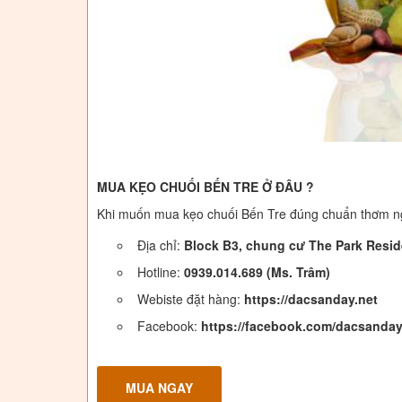
MUA KẸO CHUỐI BẾN TRE Ở ĐÂU ?
Khi muốn mua kẹo chuối Bến Tre đúng chuẩn thơm ngo
Địa chỉ:
Block B3, chung cư The Park Resi
Hotline:
0939.014.689 (Ms. Trâm)
Webiste đặt hàng:
https://dacsanday.net
Facebook:
https://facebook.com/dacsanday