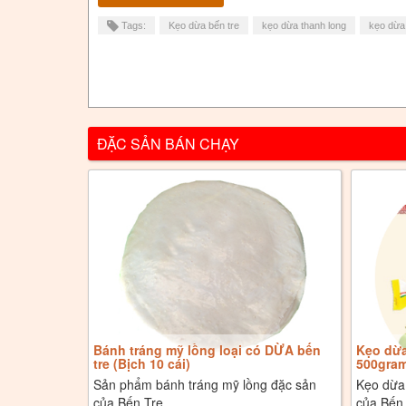
Tags:
Kẹo dừa bến tre
kẹo dừa thanh long
kẹo dừa
ĐẶC SẢN BÁN CHẠY
Bánh tráng mỹ lồng loại có DỪA bến
Kẹo dừa
tre (Bịch 10 cái)
500gra
Sản phẩm bánh tráng mỹ lồng đặc sản
Kẹo dừa
của Bến Tre
của Bến