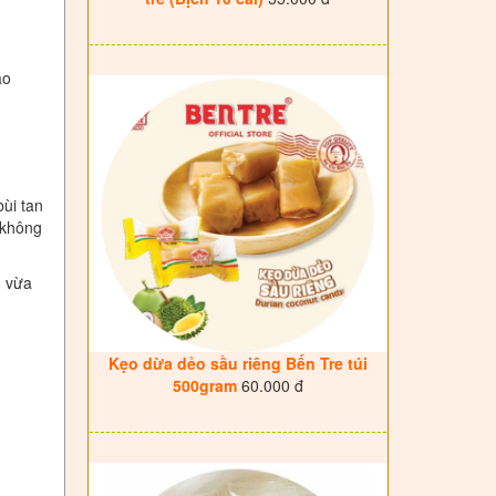
------------------------------------------------------
ảo
ùi tan
 không
, vừa
Kẹo dừa dẻo sầu riêng Bến Tre túi
500gram
60.000 đ
------------------------------------------------------