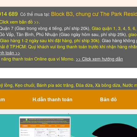
014 689
Block B3, chung cư The Park Resi
Có thể mua tại:
Click xem bản đồ >>
.
ận 7 (Giao trong vòng 4 tiếng, phí ship 20k)
, Giao quận 1, 3, 4, 5, 6
 Gò Vấp, Tân Bình, Phú Nhuận (Giao ngày hôm sau, phí ship 25k)
, gia
Giao hàng 1-2 ngày sau khi đặt hàng, phí ship 30k).
Giao hàng không p
ải ở TP.HCM: Quý khách vui lòng thanh toán trước khi nhận hàng
nhằm
nh toán >>
 năng thanh toán Online qua ví Momo.
>> Click xem hướng dẫn
ỹ lồng
,
Kẹo chuối
,
Bánh pía sóc trăng
,
Đũa dừa
,
Xà bông dừa
,
Nước 
ẩm
H.dẫn thanh toán
Bản đồ