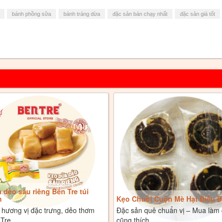
bánh phồng sữa
bánh tráng dừa
đặc sản bán chạy nhất
đặc sản giá tốt
 dẻo sầu riêng Bến Tre túi
m
Kẹo Chuối Cuộn Mè Hạt Điều B
 hương vị đặc trưng, dẻo thơm
Đặc sản quê chuẩn vị – Mua làm 
 Tre
cũng thích