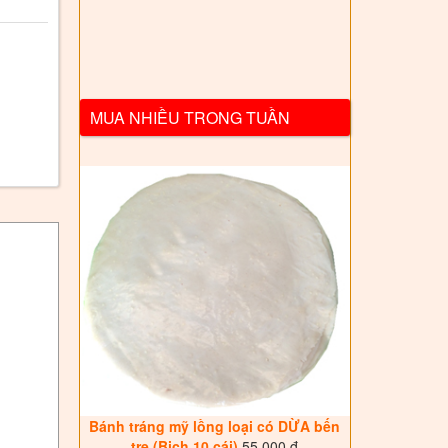
MUA NHIỀU TRONG TUẦN
Bánh tráng mỹ lồng loại có DỪA bến
tre (Bịch 10 cái)
55.000 đ