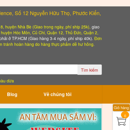
dence, Số 12 Nguyễn Hữu Thọ, Phước Kiển,
, 8, huyện Nhà Bè (Giao trong ngày, phí ship 25k),
giao
o huyện Hóc Môn, Củ Chi, Quận 12, Thủ Đức, Quận 2,
hải ở TP.HCM (Giao hàng 3-4 ngày, phí ship 40k).
Đơn
 tránh hoàn hàng do hàng thực phẩm dễ hư hỏng.
Tìm kiếm
màu dừa
Blog
Về chúng tôi
Giỏ hàng
0