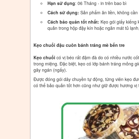
Hạn sử dụng
: 06 Tháng - in trên bao bì
Cách sử dụng:
Sản phẩm ăn liền, không cần 
Cách bảo quản tốt nhất:
K
ẹo gói giấy kiếng 
quản trong hộp đậy kín hoặc ngăn mát tủ lạnh
Kẹo chuối đậu cuôn bánh tráng mè bến tre
Kẹo chuối
có vị béo rất đậm đà do có nhiều nước cốt
trong miệng. Đặc biệt, kẹo có lớp bánh tráng mỏng gi
gây ngán (ngấy).
Được đóng gói dây chuyền tự động, từng viên kẹo đư
có thể bảo quản tốt hơn cũng
như giữ được hương vị 