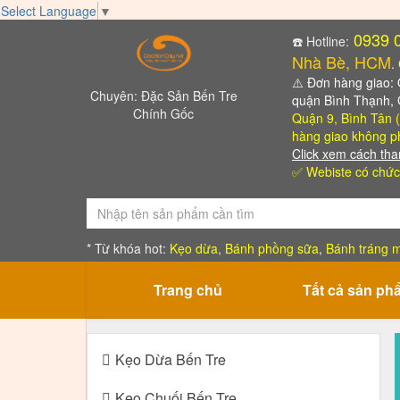
Select Language
▼
0939 
☎️ Hotline:
Nhà Bè, HCM
.
⚠️
Đơn hàng giao: Qu
Chuyên: Đặc Sản Bến Tre
quận Bình Thạnh,
Chính Gốc
Quận 9, Bình Tân (
hàng giao không ph
Click xem cách tha
✅ Webiste có chức
* Từ khóa hot:
Kẹo dừa
,
Bánh phồng sữa
,
Bánh tráng m
Trang chủ
Tất cả sản ph
Kẹo Dừa Bến Tre
Kẹo Chuối Bến Tre