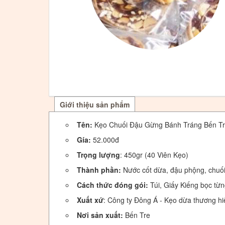
Giới thiệu sản phẩm
Tên:
Kẹo Chuối Đậu Gừng Bánh Tráng Bến Tr
Gía:
52.000đ
Trọng lượng
: 450gr (
40 Viên Kẹo)
Thành phần:
N
ước cốt dừa, đậu phộng, chuố
Cách thức đóng gói:
Túi, Giấy Kiếng bọc từn
Xuất xứ
: Công ty Đông Á - Kẹo dừa thương hi
Nơi sản xuất:
Bến Tre