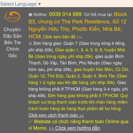
Select Language
▼
0939 014 689
Block
☎️ Hotline:
Có thể mua tại:
B3, chung cư The Park Residence, Số 12
Nguyễn Hữu Thọ, Phước Kiển, Nhà Bè,
Chuyên:
HCM
Đặc Sản
.
.
Click xem bản đồ >>
Bến Tre
⚠️
Đơn hàng giao: Quận 7 (Giao trong vòng 4 tiếng,
Chính
phí ship 20k)
, Giao quận 1, 3, 4, 5, 6, 8, huyện Nhà
Gốc
Bè (Giao trong ngày, phí ship 25k),
giao quận Bình
Thạnh, Gò Vấp, Tân Bình, Phú Nhuận (Giao ngày
hôm sau, phí ship 25k)
, giao huyện Hóc Môn, Củ Chi,
Quận 12, Thủ Đức, Quận 2, Quận 9, Bình Tân (Giao
hàng 1-2 ngày sau khi đặt hàng, phí ship 30k).
Giao
hàng không phải ở TP.HCM (Giao hàng 3-4 ngày, phí
ship 40k).
Đơn hàng giao không phải ở TP.HCM: Quý
khách vui lòng thanh toán trước khi nhận hàng
nhằm
tránh hoàn hàng do hàng thực phẩm dễ hư hỏng.
Click xem cách thanh toán >>
✅ Webiste có chức năng thanh toán Online qua
ví Momo.
>> Click xem hướng dẫn