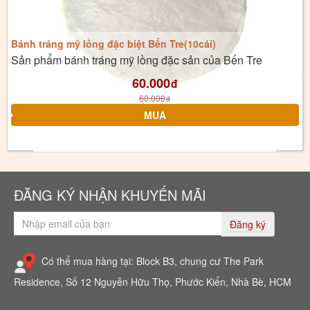
Bánh tráng mỹ lồng đặc biệt Bến Tre(10cái)
Sản phẩm bánh tráng mỹ lồng đặc sản của Bến Tre
60.000
đ
60.000
đ
ĐĂNG KÝ NHẬN KHUYẾN MÃI
Đăng ký
Có thể mua hàng tại: Block B3, chung cư The Park
Residence, Số 12 Nguyễn Hữu Thọ, Phước Kiển, Nhà Bè, HCM