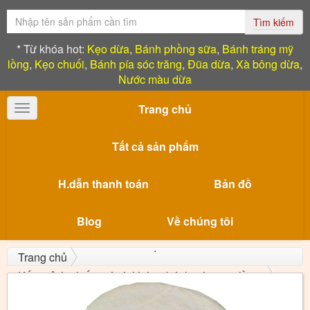
Tìm kiếm
* Từ khóa hot:
Kẹo dừa
,
Bánh phồng sữa
,
Bánh tráng mỹ
lồng
,
Kẹo chuối
,
Bánh pía sóc trăng
,
Đũa dừa
,
Xà bông dừa
,
Nước màu dừa
Trang chủ
Toggle
navigation
Tất cả sản phẩm
H.dẫn thanh toán
Bản đồ
Blog
Về chúng tôi
Trang chủ
Kết quả tìm kiếm với từ khóa: "bánh tráng mỹ lồng"