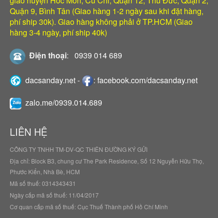
giao huyện Hóc Môn, Củ Chi, Quận 12, Thủ Đức, Quận 2,
Quận 9, Bình Tân (Giao hàng 1-2 ngày sau khi đặt hàng,
phí ship 30k). Giao hàng không phải ở TP.HCM (Giao
hàng 3-4 ngày, phí ship 40k)
Điện thoại
:
0939 014 689
dacsanday.net
-
:
facebook.com/dacsanday.net
zalo.me/0939.014.689
LIÊN HỆ
CÔNG TY TNHH TM-DV-QC THIÊN ĐƯỜNG KÝ GỬI
Địa chỉ: Block B3, chung cư The Park Residence, Số 12 Nguyễn Hữu Thọ,
Phước Kiển, Nhà Bè, HCM
Mã số thuế: 0314343431
Ngày cấp mã số thuế: 11/04/2017
Cơ quan cấp mã số thuế: Cục Thuế Thành phố Hồ Chí Minh