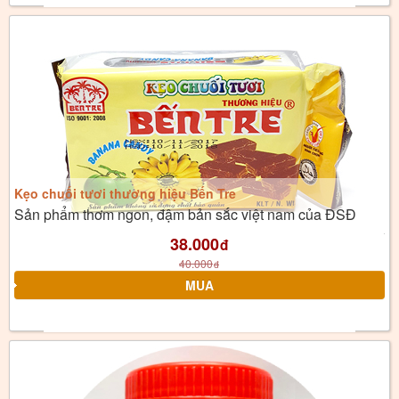
Kẹo chuối tươi thương hiệu Bến Tre
Sản phẩm thơm ngon, đậm bản sắc việt nam của ĐSĐ
38.000
đ
40.000
đ