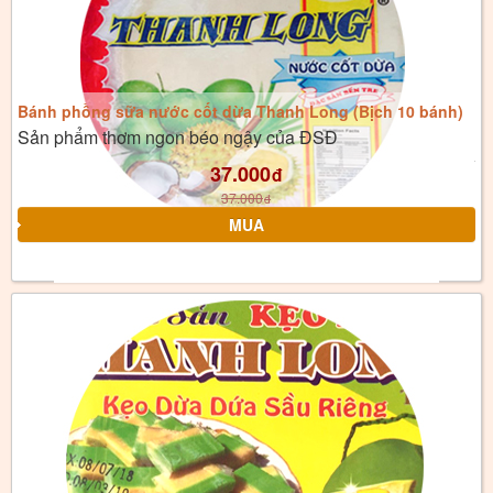
Bánh phồng sữa nước cốt dừa Thanh Long (Bịch 10 bánh)
Sản phẩm thơm ngon béo ngậy của ĐSĐ
37.000
đ
37.000
đ