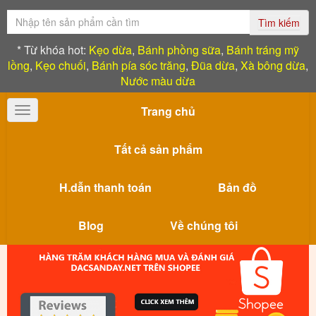
Tìm kiếm
* Từ khóa hot:
Kẹo dừa
,
Bánh phồng sữa
,
Bánh tráng mỹ
lồng
,
Kẹo chuối
,
Bánh pía sóc trăng
,
Đũa dừa
,
Xà bông dừa
,
Nước màu dừa
Trang chủ
Toggle
navigation
Tất cả sản phẩm
H.dẫn thanh toán
Bản đồ
Blog
Về chúng tôi