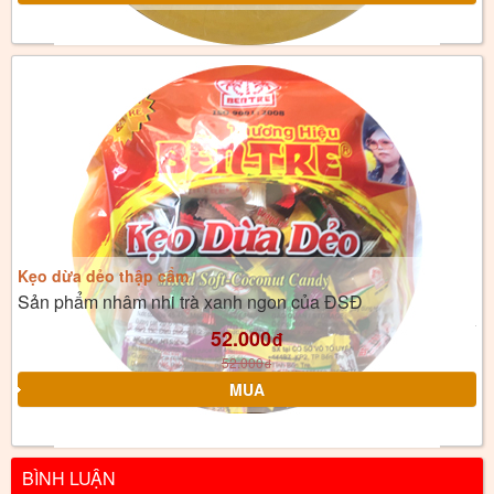
Kẹo dừa dẻo thập cẩm
Sản phẩm nhâm nhi trà xanh ngon của ĐSĐ
52.000
đ
52.000
đ
BÌNH LUẬN