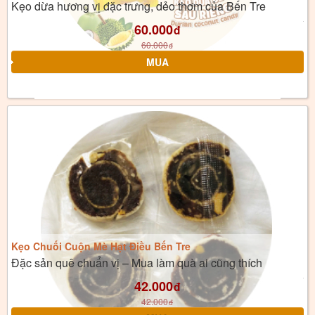
Kẹo dừa hương vị đặc trưng, dẻo thơm của Bến Tre
60.000
đ
60.000
đ
Kẹo Chuối Cuộn Mè Hạt Điều Bến Tre
Đặc sản quê chuẩn vị – Mua làm quà ai cũng thích
42.000
đ
42.000
đ