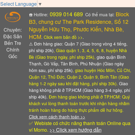
Select Language
▼
0939 014 689
Block
☎️ Hotline:
Có thể mua tại:
B3, chung cư The Park Residence, Số 12
Nguyễn Hữu Thọ, Phước Kiển, Nhà Bè,
Chuyên:
HCM
Đặc Sản
.
.
Click xem bản đồ >>
Bến Tre
⚠️
Đơn hàng giao: Quận 7 (Giao trong vòng 4 tiếng,
Chính
phí ship 20k)
, Giao quận 1, 3, 4, 5, 6, 8, huyện Nhà
Gốc
Bè (Giao trong ngày, phí ship 25k),
giao quận Bình
Thạnh, Gò Vấp, Tân Bình, Phú Nhuận (Giao ngày
hôm sau, phí ship 25k)
, giao huyện Hóc Môn, Củ Chi,
Quận 12, Thủ Đức, Quận 2, Quận 9, Bình Tân (Giao
hàng 1-2 ngày sau khi đặt hàng, phí ship 30k).
Giao
hàng không phải ở TP.HCM (Giao hàng 3-4 ngày, phí
ship 40k).
Đơn hàng giao không phải ở TP.HCM: Quý
khách vui lòng thanh toán trước khi nhận hàng
nhằm
tránh hoàn hàng do hàng thực phẩm dễ hư hỏng.
Click xem cách thanh toán >>
✅ Webiste có chức năng thanh toán Online qua
ví Momo.
>> Click xem hướng dẫn