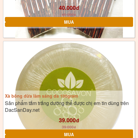
40.000
đ
40.000
đ
Xà bông dừa làm sáng da 100gram
Sản phẩm tắm trắng dưỡng thể được chị em tin dùng trên
DacSanDay.net
39.000
đ
39.000
đ