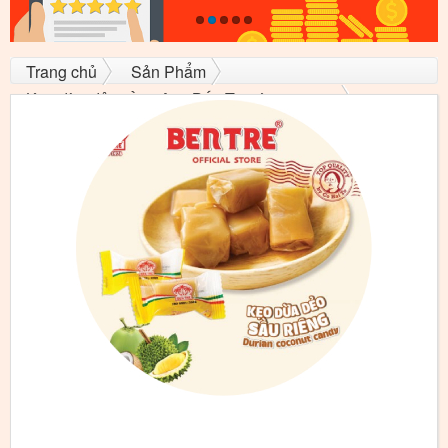
Trang chủ
Sản Phẩm
Kẹo dừa dẻo sầu riêng Bến Tre túi 500gram