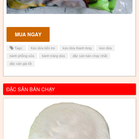
Tags:
Kẹo dừa bến tre
kẹo dừa thanh long
kẹo dừa
bánh phồng sữa
bánh tráng dừa
đặc sản bán chạy nhất
đặc sản giá tốt
ĐẶC SẢN BÁN CHẠY