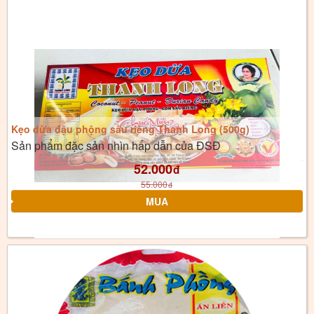
Kẹo dừa đậu phộng sầu riêng Thanh Long (500g)
Sản phẩm đặc sản nhìn hấp dẫn của ĐSĐ
52.000
đ
55.000
đ