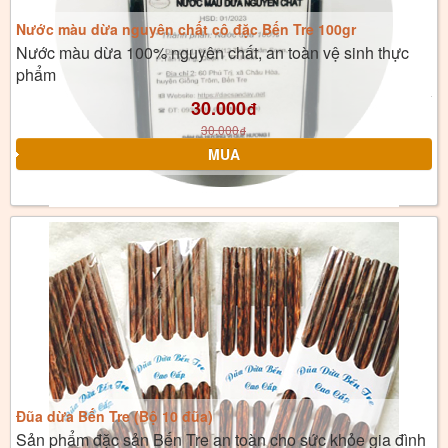
Nước màu dừa nguyên chất cô đặc Bến Tre 100gr
Nước màu dừa 100% nguyên chất, an toàn vệ sinh thực
phẩm
30.000
đ
30.000
đ
Đũa dừa Bến Tre (Bộ 10 đũa)
Sản phẩm đặc sản Bến Tre an toàn cho sức khỏe gia đình