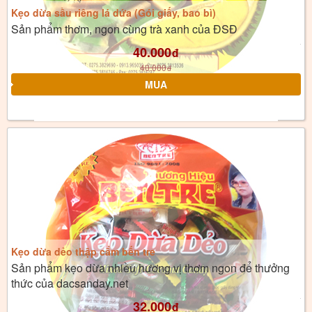
Kẹo dừa sầu riêng lá dứa (Gói giấy, bao bì)
Sản phẩm thơm, ngon cùng trà xanh của ĐSĐ
40.000
đ
40.000
đ
Kẹo dừa dẻo thập cẩm bến tre
Sản phẩm kẹo dừa nhiều hương vị thơm ngon để thưởng
thức của dacsanday.net
32.000
đ