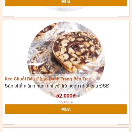
Kẹo Chuối Đậu Gừng Bánh Tráng Bến Tre
Sản phẩm ăn nhâm nhi với trà ngon nhất của ĐSĐ
52.000
đ
52.000
đ