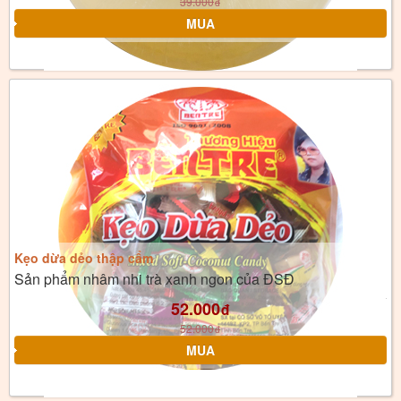
39.000
đ
Kẹo dừa dẻo thập cẩm
Sản phẩm nhâm nhi trà xanh ngon của ĐSĐ
52.000
đ
52.000
đ