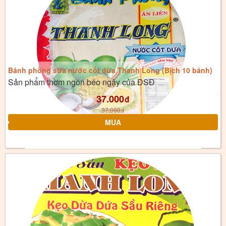
Bánh phồng sữa nước cốt dừa Thanh Long (Bịch 10 bánh)
Sản phẩm thơm ngon béo ngậy của ĐSĐ
37.000
đ
37.000
đ