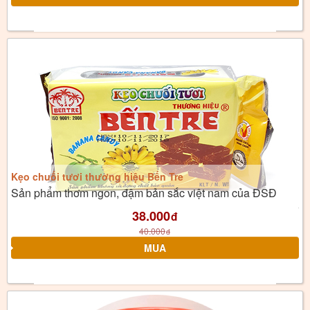
Kẹo chuối tươi thương hiệu Bến Tre
Sản phẩm thơm ngon, đậm bản sắc việt nam của ĐSĐ
38.000
đ
40.000
đ