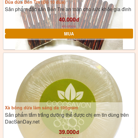
Đũa dừa Bến Tre (Bộ 10 đũa)
Sản phẩm đặc sản Bến Tre an toàn cho sức khỏe gia đình
40.000
đ
40.000
đ
Xà bông dừa làm sáng da 100gram
Sản phẩm tắm trắng dưỡng thể được chị em tin dùng trên
DacSanDay.net
39.000
đ