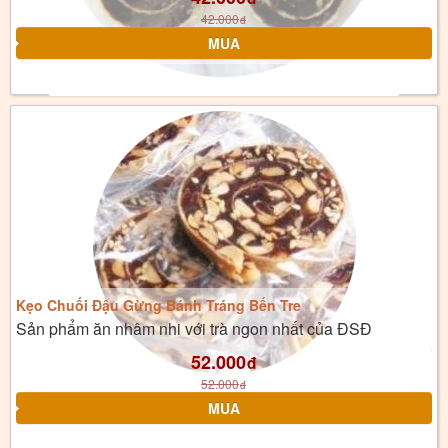
42.000
đ
Kẹo Chuối Đậu Gừng Bánh Tráng Bến Tre
Sản phẩm ăn nhâm nhi với trà ngon nhất của ĐSĐ
52.000
đ
52.000
đ