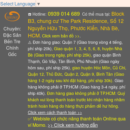
Select Language
▼
0939 014 689
Block
☎️ Hotline:
Có thể mua tại:
B3, chung cư The Park Residence, Số 12
Nguyễn Hữu Thọ, Phước Kiển, Nhà Bè,
Chuyên:
HCM
Đặc Sản
.
.
Click xem bản đồ >>
Bến Tre
⚠️
Đơn hàng giao: Quận 7 (Giao trong vòng 4 tiếng,
Chính
phí ship 20k)
, Giao quận 1, 3, 4, 5, 6, 8, huyện Nhà
Gốc
Bè (Giao trong ngày, phí ship 25k),
giao quận Bình
Thạnh, Gò Vấp, Tân Bình, Phú Nhuận (Giao ngày
hôm sau, phí ship 25k)
, giao huyện Hóc Môn, Củ Chi,
Quận 12, Thủ Đức, Quận 2, Quận 9, Bình Tân (Giao
hàng 1-2 ngày sau khi đặt hàng, phí ship 30k).
Giao
hàng không phải ở TP.HCM (Giao hàng 3-4 ngày, phí
ship 40k).
Đơn hàng giao không phải ở TP.HCM: Quý
khách vui lòng thanh toán trước khi nhận hàng
nhằm
tránh hoàn hàng do hàng thực phẩm dễ hư hỏng.
Click xem cách thanh toán >>
✅ Webiste có chức năng thanh toán Online qua
ví Momo.
>> Click xem hướng dẫn