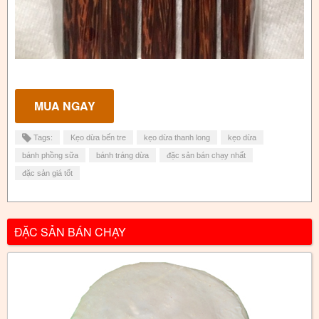
Tags:
Kẹo dừa bến tre
kẹo dừa thanh long
kẹo dừa
bánh phồng sữa
bánh tráng dừa
đặc sản bán chạy nhất
đặc sản giá tốt
ĐẶC SẢN BÁN CHẠY