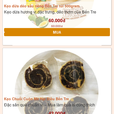
Kẹo dừa dẻo sầu riêng Bến Tre túi 500gram
Kẹo dừa hương vị đặc trưng, dẻo thơm của Bến Tre
60.000
đ
60.000
đ
Kẹo Chuối Cuộn Mè Hạt Điều Bến Tre
Đặc sản quê chuẩn vị – Mua làm quà ai cũng thích
42.000
đ