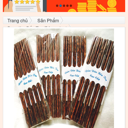
Trang chủ
Sản Phẩm
Đũa dừa Bến Tre (Bộ 10 đũa)