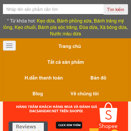
Tìm kiếm
* Từ khóa hot:
Kẹo dừa
,
Bánh phồng sữa
,
Bánh tráng mỹ
lồng
,
Kẹo chuối
,
Bánh pía sóc trăng
,
Đũa dừa
,
Xà bông dừa
,
Nước màu dừa
Trang chủ
Toggle
navigation
Tất cả sản phẩm
H.dẫn thanh toán
Bản đồ
Blog
Về chúng tôi