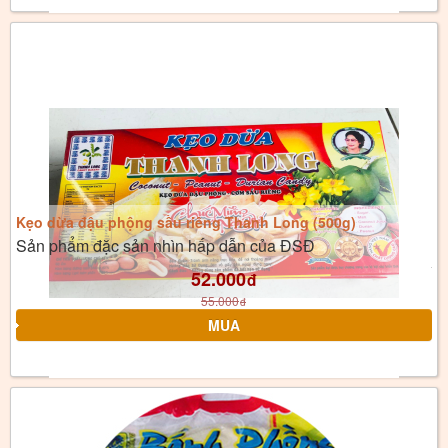
Kẹo dừa đậu phộng sầu riêng Thanh Long (500g)
Sản phẩm đặc sản nhìn hấp dẫn của ĐSĐ
52.000
đ
55.000
đ