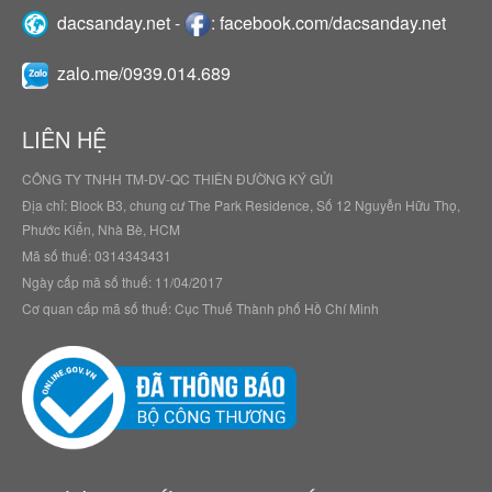
dacsanday.net
-
:
facebook.com/dacsanday.net
zalo.me/0939.014.689
LIÊN HỆ
CÔNG TY TNHH TM-DV-QC THIÊN ĐƯỜNG KÝ GỬI
Địa chỉ: Block B3, chung cư The Park Residence, Số 12 Nguyễn Hữu Thọ,
Phước Kiển, Nhà Bè, HCM
Mã số thuế: 0314343431
Ngày cấp mã số thuế: 11/04/2017
Cơ quan cấp mã số thuế: Cục Thuế Thành phố Hồ Chí Minh