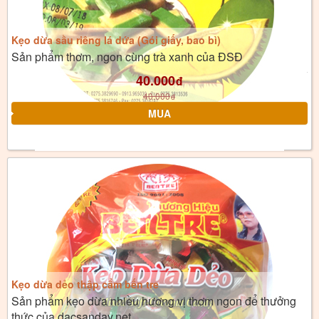
Kẹo dừa sầu riêng lá dứa (Gói giấy, bao bì)
Sản phẩm thơm, ngon cùng trà xanh của ĐSĐ
40.000
đ
40.000
đ
Kẹo dừa dẻo thập cẩm bến tre
Sản phẩm kẹo dừa nhiều hương vị thơm ngon để thưởng
thức của dacsanday.net