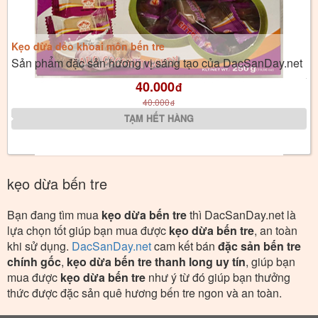
Kẹo dừa dẻo khoai môn bến tre
Sản phẩm đặc sản hương vị sáng tạo của DacSanDay.net
40.000
đ
40.000
đ
kẹo dừa bến tre
Bạn đang tìm mua
kẹo dừa bến tre
thì DacSanDay.net là
lựa chọn tốt giúp bạn mua được
kẹo dừa bến tre
, an toàn
khi sử dụng.
DacSanDay.net
cam kết bán
đặc sản bến tre
chính gốc
,
kẹo dừa bến tre thanh long uy tín
, giúp bạn
mua được
kẹo dừa bến tre
như ý từ đó giúp bạn thưởng
thức được đặc sản quê hương bến tre ngon và an toàn.