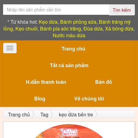
Tìm kiếm
* Từ khóa hot:
Kẹo dừa
,
Bánh phồng sữa
,
Bánh tráng mỹ
lồng
,
Kẹo chuối
,
Bánh pía sóc trăng
,
Đũa dừa
,
Xà bông dừa
,
Nước màu dừa
Trang chủ
Toggle
navigation
Tất cả sản phẩm
H.dẫn thanh toán
Bản đồ
Blog
Về chúng tôi
Trang chủ
Tag
kẹo dừa bến tre