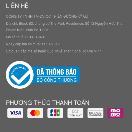
LIÊN HỆ
CÔNG TY TNHH TM-DV-QC THIÊN ĐƯỜNG KÝ GỬI
Địa chỉ: Block B3, chung cư The Park Residence, Số 12 Nguyễn Hữu Thọ,
Phước Kiển, Nhà Bè, HCM
Mã số thuế: 0314343431
Ngày cấp mã số thuế: 11/04/2017
Cơ quan cấp mã số thuế: Cục Thuế Thành phố Hồ Chí Minh
PHƯƠNG THỨC THANH TOÁN