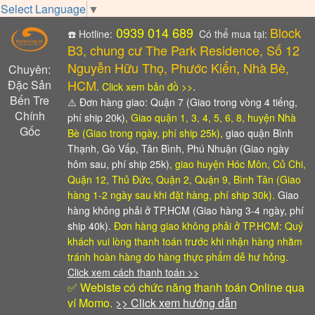
Select Language
▼
0939 014 689
Block
☎️ Hotline:
Có thể mua tại:
B3, chung cư The Park Residence, Số 12
Nguyễn Hữu Thọ, Phước Kiển, Nhà Bè,
Chuyên:
HCM
Đặc Sản
.
.
Click xem bản đồ >>
Bến Tre
⚠️
Đơn hàng giao: Quận 7 (Giao trong vòng 4 tiếng,
Chính
phí ship 20k)
, Giao quận 1, 3, 4, 5, 6, 8, huyện Nhà
Gốc
Bè (Giao trong ngày, phí ship 25k),
giao quận Bình
Thạnh, Gò Vấp, Tân Bình, Phú Nhuận (Giao ngày
hôm sau, phí ship 25k)
, giao huyện Hóc Môn, Củ Chi,
Quận 12, Thủ Đức, Quận 2, Quận 9, Bình Tân (Giao
hàng 1-2 ngày sau khi đặt hàng, phí ship 30k).
Giao
hàng không phải ở TP.HCM (Giao hàng 3-4 ngày, phí
ship 40k).
Đơn hàng giao không phải ở TP.HCM: Quý
khách vui lòng thanh toán trước khi nhận hàng
nhằm
tránh hoàn hàng do hàng thực phẩm dễ hư hỏng.
Click xem cách thanh toán >>
✅ Webiste có chức năng thanh toán Online qua
ví Momo.
>> Click xem hướng dẫn