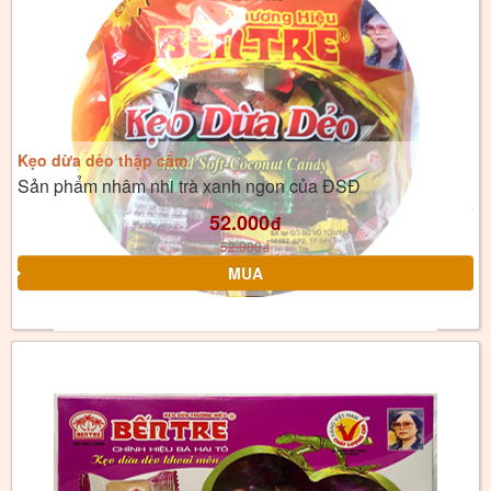
Kẹo dừa dẻo thập cẩm
Sản phẩm nhâm nhi trà xanh ngon của ĐSĐ
52.000
đ
52.000
đ