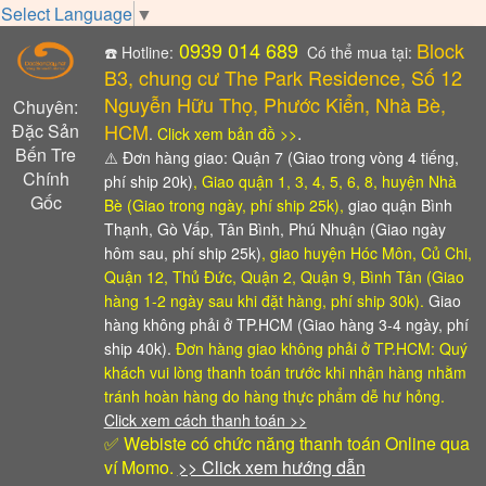
Select Language
▼
0939 014 689
Block
☎️ Hotline:
Có thể mua tại:
B3, chung cư The Park Residence, Số 12
Nguyễn Hữu Thọ, Phước Kiển, Nhà Bè,
Chuyên:
HCM
Đặc Sản
.
.
Click xem bản đồ >>
Bến Tre
⚠️
Đơn hàng giao: Quận 7 (Giao trong vòng 4 tiếng,
Chính
phí ship 20k)
, Giao quận 1, 3, 4, 5, 6, 8, huyện Nhà
Gốc
Bè (Giao trong ngày, phí ship 25k),
giao quận Bình
Thạnh, Gò Vấp, Tân Bình, Phú Nhuận (Giao ngày
hôm sau, phí ship 25k)
, giao huyện Hóc Môn, Củ Chi,
Quận 12, Thủ Đức, Quận 2, Quận 9, Bình Tân (Giao
hàng 1-2 ngày sau khi đặt hàng, phí ship 30k).
Giao
hàng không phải ở TP.HCM (Giao hàng 3-4 ngày, phí
ship 40k).
Đơn hàng giao không phải ở TP.HCM: Quý
khách vui lòng thanh toán trước khi nhận hàng
nhằm
tránh hoàn hàng do hàng thực phẩm dễ hư hỏng.
Click xem cách thanh toán >>
✅ Webiste có chức năng thanh toán Online qua
ví Momo.
>> Click xem hướng dẫn