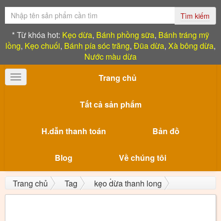
Tìm kiếm
* Từ khóa hot:
Kẹo dừa
,
Bánh phồng sữa
,
Bánh tráng mỹ
lồng
,
Kẹo chuối
,
Bánh pía sóc trăng
,
Đũa dừa
,
Xà bông dừa
,
Nước màu dừa
Trang chủ
Toggle
navigation
Tất cả sản phẩm
H.dẫn thanh toán
Bản đồ
Blog
Về chúng tôi
Trang chủ
Tag
kẹo dừa thanh long