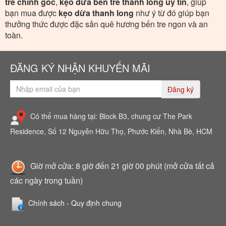
tre chính gốc
,
kẹo dừa bến tre thanh long uy tín
, giúp
bạn mua được
kẹo dừa thanh long
như ý từ đó giúp bạn
thưởng thức được đặc sản quê hương bến tre ngon và an
toàn.
ĐĂNG KÝ NHẬN KHUYẾN MÃI
Đăng ký
Có thể mua hàng tại: Block B3, chung cư The Park
Residence, Số 12 Nguyễn Hữu Thọ, Phước Kiển, Nhà Bè, HCM
Giờ mở cửa: 8 giờ đến 21 giờ 00 phút (mở cửa tất cả
các ngày trong tuần)
Chính sách - Quy định chung