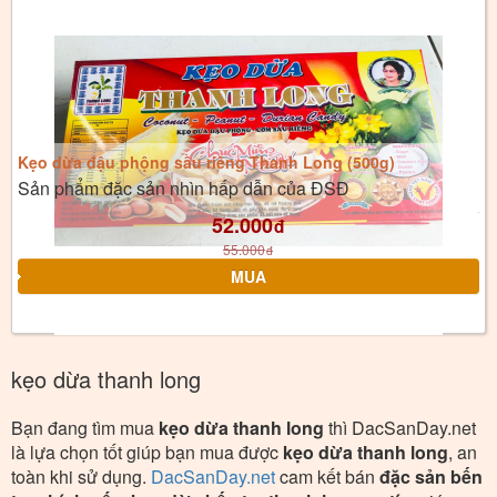
Kẹo dừa đậu phộng sầu riêng Thanh Long (500g)
Sản phẩm đặc sản nhìn hấp dẫn của ĐSĐ
52.000
đ
55.000
đ
kẹo dừa thanh long
Bạn đang tìm mua
kẹo dừa thanh long
thì DacSanDay.net
là lựa chọn tốt giúp bạn mua được
kẹo dừa thanh long
, an
toàn khi sử dụng.
DacSanDay.net
cam kết bán
đặc sản bến