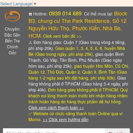
Select Language
▼
0939 014 689
Block
☎️ Hotline:
Có thể mua tại:
B3, chung cư The Park Residence, Số 12
Nguyễn Hữu Thọ, Phước Kiển, Nhà Bè,
Chuyên:
HCM
Đặc Sản
.
Click xem bản đồ >>
.
Bến Tre
⚠️
Đơn hàng giao: Quận 7 (Giao trong vòng 4 tiếng,
Chính
phí ship 20k)
, Giao quận 1, 3, 4, 5, 6, 8, huyện Nhà
Gốc
Bè (Giao trong ngày, phí ship 25k),
giao quận Bình
Thạnh, Gò Vấp, Tân Bình, Phú Nhuận (Giao ngày
hôm sau, phí ship 25k)
, giao huyện Hóc Môn, Củ Chi,
Quận 12, Thủ Đức, Quận 2, Quận 9, Bình Tân (Giao
hàng 1-2 ngày sau khi đặt hàng, phí ship 30k).
Giao
hàng không phải ở TP.HCM (Giao hàng 3-4 ngày, phí
ship 40k).
Đơn hàng giao không phải ở TP.HCM: Quý
khách vui lòng thanh toán trước khi nhận hàng
nhằm
tránh hoàn hàng do hàng thực phẩm dễ hư hỏng.
Click xem cách thanh toán >>
✅ Webiste có chức năng thanh toán Online qua ví
Momo.
>> Click xem hướng dẫn