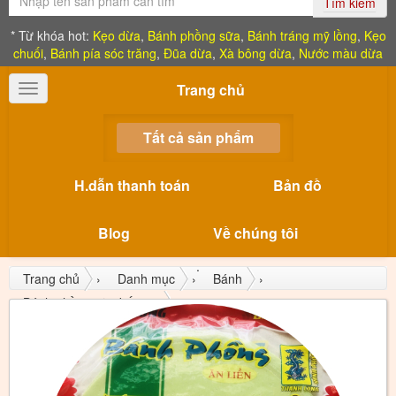
Tìm kiếm
* Từ khóa hot:
Kẹo dừa
,
Bánh phồng sữa
,
Bánh tráng mỹ lồng
,
Kẹo
chuối
,
Bánh pía sóc trăng
,
Đũa dừa
,
Xà bông dừa
,
Nước màu dừa
Trang chủ
Toggle
navigation
Tất cả sản phẩm
H.dẫn thanh toán
Bản đồ
Blog
Về chúng tôi
Trang chủ
›
Danh mục
›
Bánh
›
Bánh phồng sữa bến tre