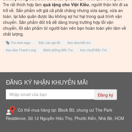
Tre rất thích hợp làm
quà tặng cho Việt Kiều
, người thân khi đi xa
trở về. Sản phẩm với giá cả phải chăng nhưng vừa sang, vừa an
toàn, lại bảo quản được lâu không sợ hư hại trong quá trình vận
chuyển. Sản phẩm đổi trả dễ dàng trong trường hợp lỗi vận
chuyển, lỗi sản phẩm từ người bán nên bạn hoàn toàn yên tâm về
chất lượng.
Tìm theo tags:
Đặc sản giá tốt
Kẹo dừa bến tre
Kẹo dừa Thanh Long
Bánh phồng Bến Tre
Kẹo chuối Bến Tre
ĐĂNG KÝ NHẬN KHUYẾN MÃI
Đăng ký
Có thể mua hàng tại: Block B3, chung cư The Park
Residence, Số 12 Nguyễn Hữu Thọ, Phước Kiển, Nhà Bè, HCM