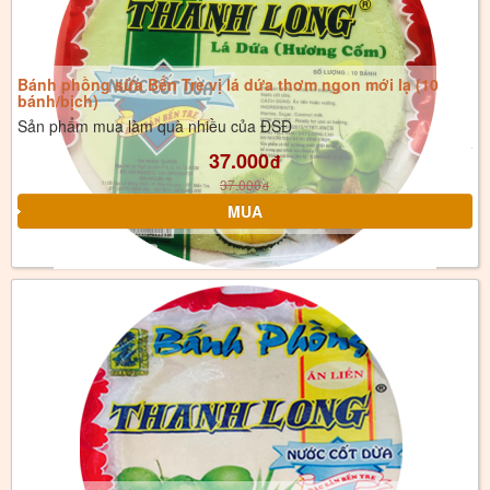
Bánh phồng sữa Bến Tre vị lá dứa thơm ngon mới lạ (10
bánh/bịch)
Sản phẩm mua làm quà nhiều của ĐSĐ
37.000
đ
37.000
đ