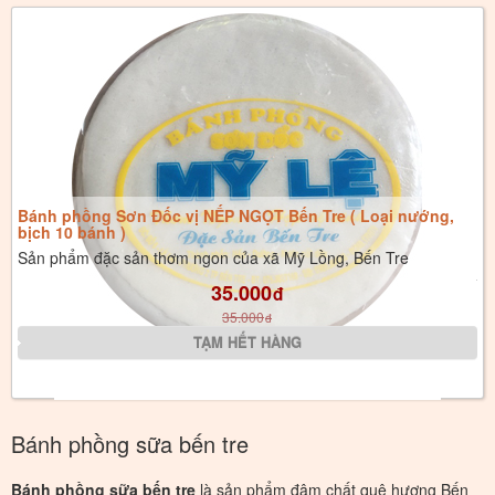
Bánh phồng Sơn Đốc vị NẾP NGỌT Bến Tre ( Loại nướng,
bịch 10 bánh )
Sản phẩm đặc sản thơm ngon của xã Mỹ Lồng, Bến Tre
35.000
đ
35.000
đ
Bánh phồng sữa bến tre
Bánh phồng sữa bến tre
là sản phẩm đậm chất quê hương Bến