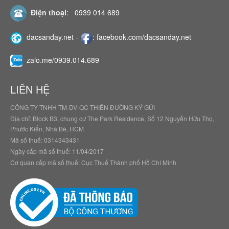
Điện thoại
:
0939 014 689
dacsanday.net
-
:
facebook.com/dacsanday.net
zalo.me/0939.014.689
LIÊN HỆ
CÔNG TY TNHH TM-DV-QC THIÊN ĐƯỜNG KÝ GỬI
Địa chỉ: Block B3, chung cư The Park Residence, Số 12 Nguyễn Hữu Thọ,
Phước Kiển, Nhà Bè, HCM
Mã số thuế: 0314343431
Ngày cấp mã số thuế: 11/04/2017
Cơ quan cấp mã số thuế: Cục Thuế Thành phố Hồ Chí Minh