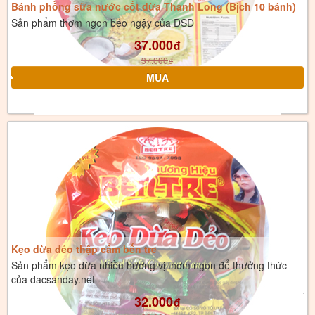
Bánh phồng sữa nước cốt dừa Thanh Long (Bịch 10 bánh)
Sản phẩm thơm ngon béo ngậy của ĐSĐ
37.000
đ
37.000
đ
Kẹo dừa dẻo thập cẩm bến tre
Sản phẩm kẹo dừa nhiều hương vị thơm ngon để thưởng thức
của dacsanday.net
32.000
đ