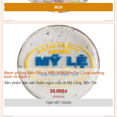
32.000
đ
Bánh phồng Sơn Đốc vị NẾP MẶN Bến Tre ( Loại nướng,
bịch 10 bánh )
Sản phẩm đặc sản thơm ngon của xã Mỹ Lồng, Bến Tre
35.000
đ
35.000
đ