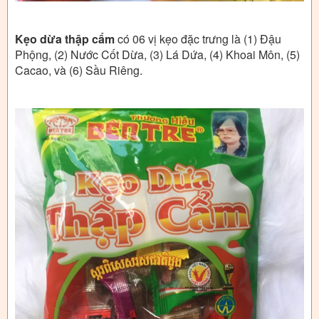
Kẹo dừa thập cẩm
có 06 vị kẹo đặc trưng là (1) Đậu
Phộng, (2) Nước Cốt Dừa, (3) Lá Dứa, (4) Khoai Môn, (5)
Cacao, và (6) Sầu Riêng.