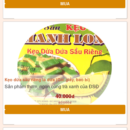
Kẹo dừa sầu riêng lá dứa (Gói giấy, bao bì)
Sản phẩm thơm, ngon cùng trà xanh của ĐSĐ
40.000
đ
40.000
đ