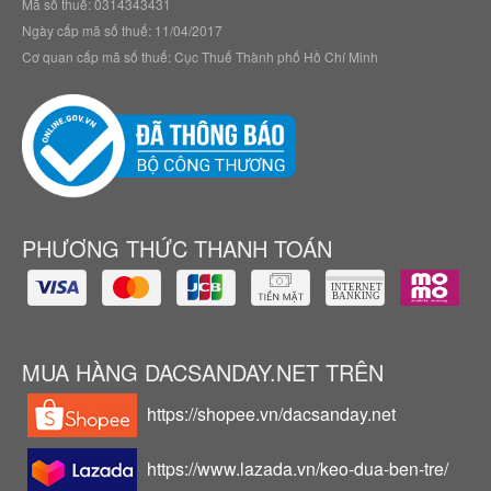
Mã số thuế: 0314343431
Ngày cấp mã số thuế: 11/04/2017
Cơ quan cấp mã số thuế: Cục Thuế Thành phố Hồ Chí Minh
PHƯƠNG THỨC THANH TOÁN
MUA HÀNG DACSANDAY.NET TRÊN
https://shopee.vn/dacsanday.net
https://www.lazada.vn/keo-dua-ben-tre/