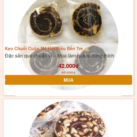
Kẹo Chuối Cuộn Mè Hạt Điều Bến Tre
Đặc sản quê chuẩn vị – Mua làm quà ai cũng thích
42.000
đ
42.000
đ