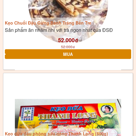
Kẹo Chuối Đậu Gừng Bánh Tráng Bến Tre
Sản phẩm ăn nhâm nhi với trà ngon nhất của ĐSĐ
52.000
đ
52.000
đ
Kẹo dừa đậu phộng sầu riêng Thanh Long (500g)