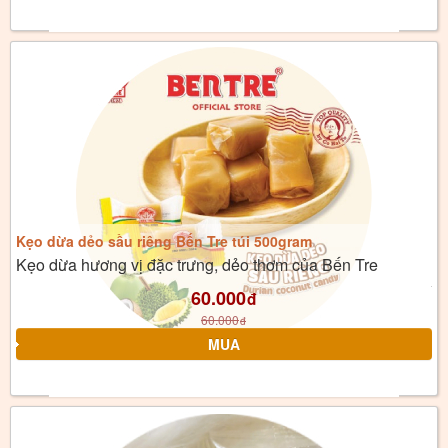
Kẹo dừa dẻo sầu riêng Bến Tre túi 500gram
Kẹo dừa hương vị đặc trưng, dẻo thơm của Bến Tre
60.000
đ
60.000
đ