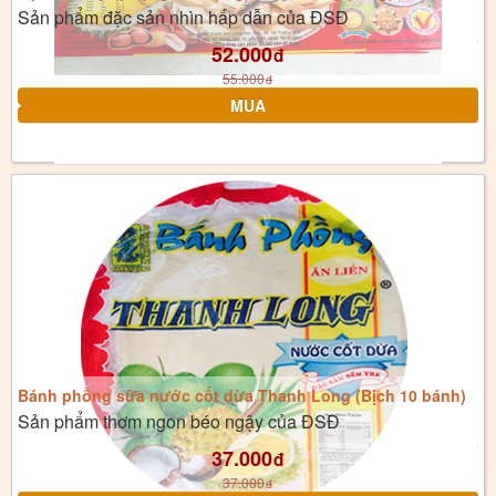
Sản phẩm đặc sản nhìn hấp dẫn của ĐSĐ
52.000
đ
55.000
đ
Bánh phồng sữa nước cốt dừa Thanh Long (Bịch 10 bánh)
Sản phẩm thơm ngon béo ngậy của ĐSĐ
37.000
đ
37.000
đ