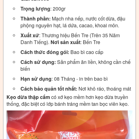
Trọng lượng
: 200gr
Thành phần:
Mạch nha nếp, nước cốt dừa, đậu
phộng nguyên hạt, lá dứa, cacao, khoai môn.
Xuất xứ
: Thương hiệu Bến Tre (Trên 35 Năm
Danh Tiếng).
Nơi sản xuất
: Bến Tre
Cách thức đóng gói:
Bao bì cao cấp
Cách sử dụng:
Sản phẩm ăn liền, không cần chế
biến
Hạn sử dụng
: 08 Tháng - in trên bao bì
Cách bảo quản tốt nhất:
Nơi khô ráo, thoáng mát
Kẹo dừa thập cẩm
có xớ kẹo mềm hơn kẹo dừa truyền
thống, đặc biệt có lớp bánh tráng mềm tan bọc viên kẹo.