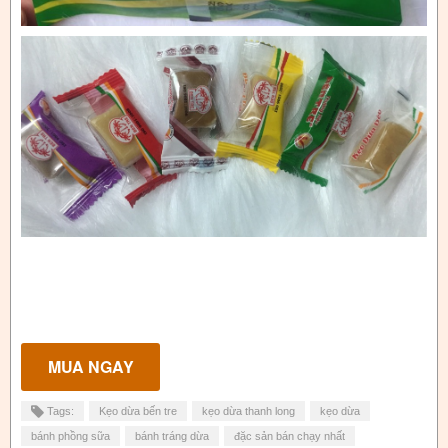
Tags:
Kẹo dừa bến tre
kẹo dừa thanh long
kẹo dừa
bánh phồng sữa
bánh tráng dừa
đặc sản bán chạy nhất