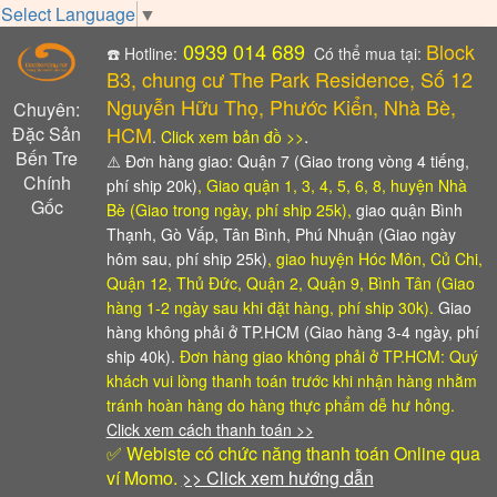
Select Language
▼
0939 014 689
Block
☎️ Hotline:
Có thể mua tại:
B3, chung cư The Park Residence, Số 12
Nguyễn Hữu Thọ, Phước Kiển, Nhà Bè,
Chuyên:
HCM
Đặc Sản
.
.
Click xem bản đồ >>
Bến Tre
⚠️
Đơn hàng giao: Quận 7 (Giao trong vòng 4 tiếng,
Chính
phí ship 20k)
, Giao quận 1, 3, 4, 5, 6, 8, huyện Nhà
Gốc
Bè (Giao trong ngày, phí ship 25k),
giao quận Bình
Thạnh, Gò Vấp, Tân Bình, Phú Nhuận (Giao ngày
hôm sau, phí ship 25k)
, giao huyện Hóc Môn, Củ Chi,
Quận 12, Thủ Đức, Quận 2, Quận 9, Bình Tân (Giao
hàng 1-2 ngày sau khi đặt hàng, phí ship 30k).
Giao
hàng không phải ở TP.HCM (Giao hàng 3-4 ngày, phí
ship 40k).
Đơn hàng giao không phải ở TP.HCM: Quý
khách vui lòng thanh toán trước khi nhận hàng
nhằm
tránh hoàn hàng do hàng thực phẩm dễ hư hỏng.
Click xem cách thanh toán >>
✅ Webiste có chức năng thanh toán Online qua
ví Momo.
>> Click xem hướng dẫn