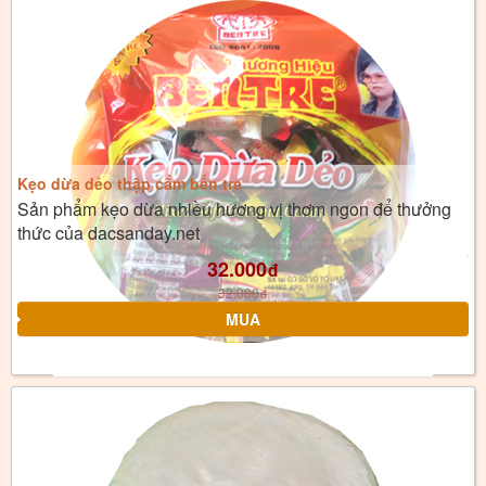
Kẹo dừa dẻo thập cẩm bến tre
Sản phẩm kẹo dừa nhiều hương vị thơm ngon để thưởng
thức của dacsanday.net
32.000
đ
32.000
đ