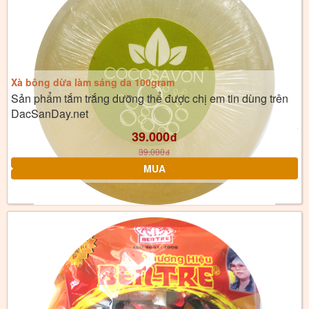
Xà bông dừa làm sáng da 100gram
Sản phẩm tắm trắng dưỡng thể được chị em tin dùng trên
DacSanDay.net
39.000
đ
39.000
đ