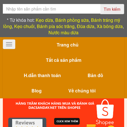
Tìm kiếm
* Từ khóa hot:
Kẹo dừa
,
Bánh phồng sữa
,
Bánh tráng mỹ
lồng
,
Kẹo chuối
,
Bánh pía sóc trăng
,
Đũa dừa
,
Xà bông dừa
,
Nước màu dừa
Trang chủ
Toggle
navigation
Tất cả sản phẩm
H.dẫn thanh toán
Bản đồ
Blog
Về chúng tôi