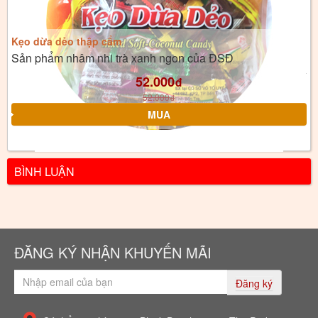
Kẹo dừa dẻo thập cẩm
Sản phẩm nhâm nhi trà xanh ngon của ĐSĐ
52.000
đ
52.000
đ
BÌNH LUẬN
ĐĂNG KÝ NHẬN KHUYẾN MÃI
Đăng ký