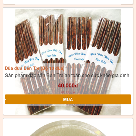
Đũa dừa Bến Tre (Bộ 10 đũa)
Sản phẩm đặc sản Bến Tre an toàn cho sức khỏe gia đình
40.000
đ
40.000
đ