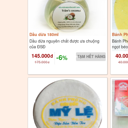
Dầu dừa 180ml
Bánh Ph
Dầu dừa nguyên chất được ưa chuộng
Bánh Phồ
của ĐSĐ
ngọt béo
145.000
40.0
-6
đ
%
175.000
40.00
đ