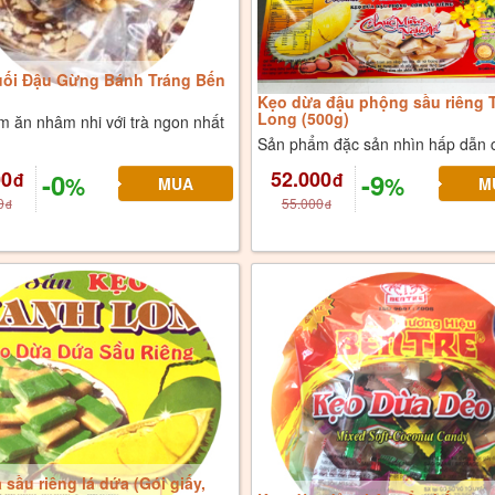
ối Đậu Gừng Bánh Tráng Bến
Kẹo dừa đậu phộng sầu riêng 
Long (500g)
 ăn nhâm nhi với trà ngon nhất
Đ
Sản phẩm đặc sản nhìn hấp dẫn
00
52.000
-0
-9
đ
đ
%
%
0
55.000
đ
đ
sầu riêng lá dứa (Gói giấy,