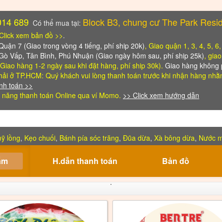
014 689
Block B3, chung cư The Park Resi
Có thể mua tại:
Click xem bản đồ >>
.
ận 7 (Giao trong vòng 4 tiếng, phí ship 20k)
, Giao quận 1, 3, 4, 5, 6
 Gò Vấp, Tân Bình, Phú Nhuận (Giao ngày hôm sau, phí ship 25k)
, gia
Giao hàng 1-2 ngày sau khi đặt hàng, phí ship 30k).
Giao hàng không p
ải ở TP.HCM: Quý khách vui lòng thanh toán trước khi nhận hàng
nhằm
nh toán >>
 năng thanh toán Online qua ví Momo.
>> Click xem hướng dẫn
ỹ lồng
,
Kẹo chuối
,
Bánh pía sóc trăng
,
Đũa dừa
,
Xà bông dừa
,
Nước 
ẩm
H.dẫn thanh toán
Bản đồ