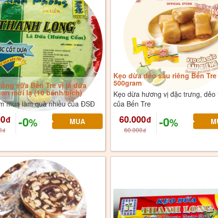
Kẹo dừa dẻo sầu riêng Bến Tre 
500gram
ồng sữa Bến Tre vị lá dứa
on mới lạ (10 bánh/bịch)
Kẹo dừa hương vị đặc trưng, dẻ
m mua làm quà nhiều của ĐSĐ
của Bến Tre
00
60.000
-0
-0
đ
đ
%
%
0
60.000
đ
đ