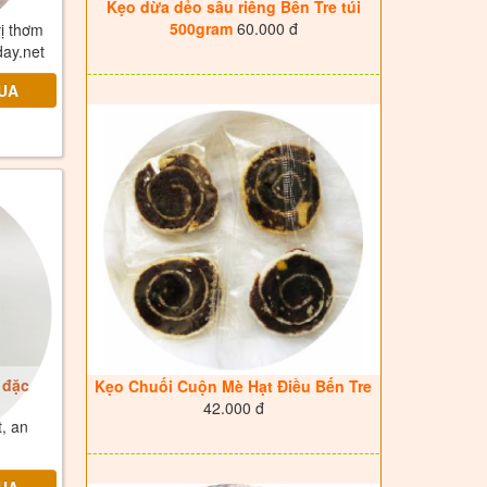
Kẹo dừa dẻo sầu riêng Bến Tre túi
500gram
60.000 đ
ị thơm
ay.net
------------------------------------------------------
 đặc
Kẹo Chuối Cuộn Mè Hạt Điều Bến Tre
42.000 đ
, an
------------------------------------------------------