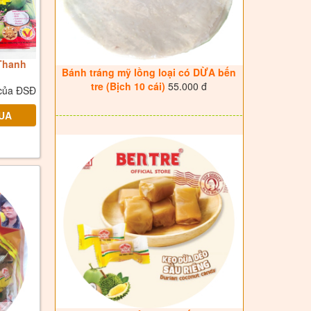
Thanh
Bánh tráng mỹ lồng loại có DỪA bến
tre (Bịch 10 cái)
55.000 đ
 của ĐSĐ
------------------------------------------------------