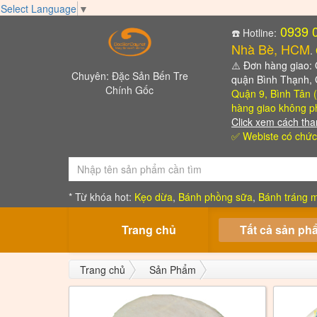
Select Language
▼
0939 
☎️ Hotline:
Nhà Bè, HCM
.
⚠️
Đơn hàng giao: Qu
Chuyên: Đặc Sản Bến Tre
quận Bình Thạnh,
Chính Gốc
Quận 9, Bình Tân (
hàng giao không ph
Click xem cách tha
✅ Webiste có chức
* Từ khóa hot:
Kẹo dừa
,
Bánh phồng sữa
,
Bánh tráng m
Trang chủ
Tất cả sản ph
Trang chủ
Sản Phẩm