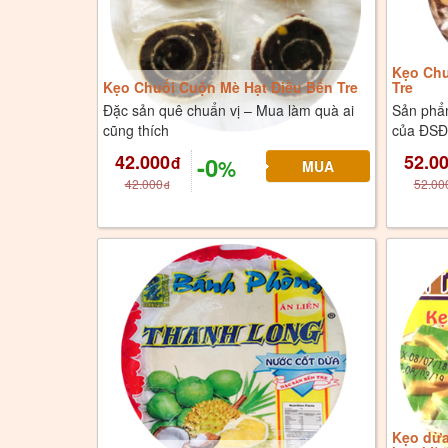
Kẹo Chu
Kẹo Chuối Cuộn Mè Hạt Điều Bến Tre
Tre
Đặc sản quê chuẩn vị – Mua làm quà ai
Sản phẩm
cũng thích
của ĐS
42.000
52.0
-0
đ
%
42.000
52.00
đ
Kẹo dừa 