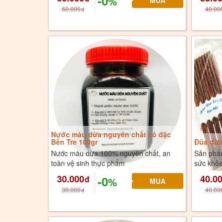
-0
%
60.000
40.00
đ
Nước màu dừa nguyên chất cô đặc
Bến Tre 100gr
Đũa dừa
Nước màu dừa 100% nguyên chất, an
Sản phẩ
toàn vệ sinh thực phẩm
sức khỏe
30.000
40.0
-0
đ
%
30.000
40.00
đ