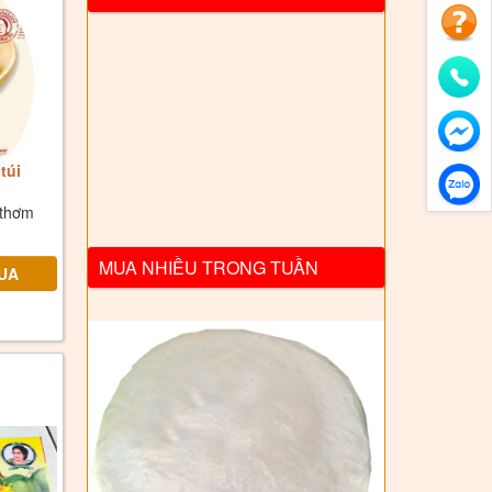
túi
o thơm
MUA NHIỀU TRONG TUẦN