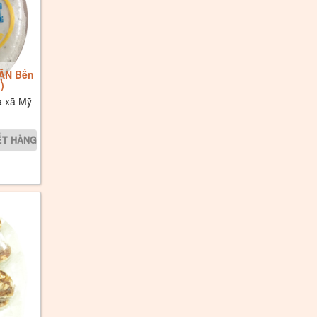
MẶN Bến
)
a xã Mỹ