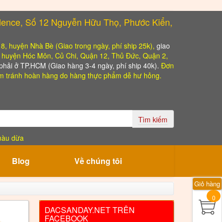
dence, Số 12 Nguyễn Hữu Thọ, Phước Kiển,
, 8, huyện Nhà Bè (Giao trong ngày, phí ship 25k),
giao
o huyện Hóc Môn, Củ Chi, Quận 12, Thủ Đức, Quận 2,
hải ở TP.HCM (Giao hàng 3-4 ngày, phí ship 40k).
Đơn
 tránh hoàn hàng do hàng thực phẩm dễ hư hỏng.
Tìm kiếm
màu dừa
Blog
Về chúng tôi
Giỏ hàng
0
DACSANDAY.NET TRÊN
FACEBOOK