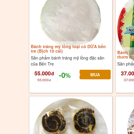
Bánh tráng mỹ lồng loại có DỪA bến
tre (Bịch 10 cái)
Bánh ph
thơm ng
Sản phẩm bánh tráng mỹ lồng đặc sản
của Bến Tre
Sản phẩ
55.000
37.0
-0
đ
%
55.000
37.00
đ