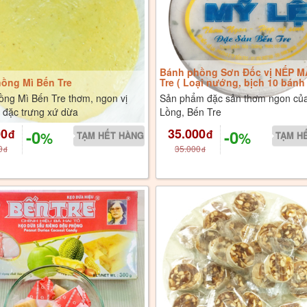
Bánh phồng Sơn Đốc vị NẾP 
ồng Mì Bến Tre
Tre ( Loại nướng, bịch 10 bánh 
ng Mì Bến Tre thơm, ngon vị
Sản phẩm đặc sản thơm ngon củ
 đặc trưng xứ dừa
Lồng, Bến Tre
00
35.000
-0
-0
đ
đ
%
%
0
35.000
đ
đ