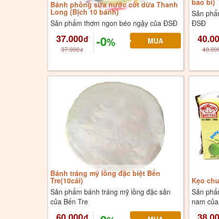
bao bì)
Bánh phồng sữa nước cốt dừa Thanh
Long (Bịch 10 bánh)
Sản phẩ
Sản phẩm thơm ngon béo ngậy của ĐSĐ
ĐSĐ
37.000
40.0
-0
đ
%
37.000
40.00
đ
Bánh tráng mỹ lồng đặc biệt Bến
Tre(10cái)
Kẹo chu
Sản phẩm bánh tráng mỹ lồng đặc sản
Sản phẩ
của Bến Tre
nam củ
60.000
38.0
đ