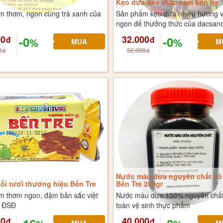
Kẹo dừa dẻo thập cẩm bến tre
m thơm, ngon cùng trà xanh của
Sản phẩm kẹo dừa nhiều hương v
ngon để thưởng thức của dacsand
00
32.000
-0
-0
đ
đ
%
%
0
32.000
đ
đ
Nước màu dừa nguyên chất cô
ối tươi thương hiệu Bến Tre
Bến Tre 200gr
m thơm ngon, đậm bản sắc việt
Nước màu dừa 100% nguyên chất
a ĐSĐ
toàn vệ sinh thực phẩm
00
40.000
đ
đ