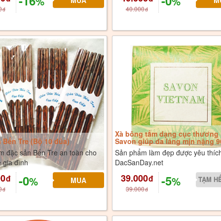
-16
-0
%
%
0
40.000
đ
đ
Xà bông tắm dạng cục thương 
 Bến Tre (Bộ 10 đũa)
Savon giúp da láng mịn nặng 9
m đặc sản Bến Tre an toàn cho
Sản phẩm làm đẹp được yêu thích
 gia đình
DacSanDay.net
00
39.000
-0
-5
đ
đ
%
%
0
39.000
đ
đ