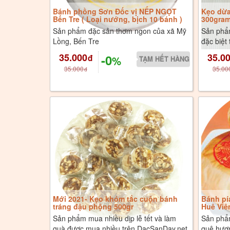
Bánh phồng Sơn Đốc vị NẾP NGỌT
Kẹo dừa
Bến Tre ( Loại nướng, bịch 10 bánh )
300gra
Sản phẩm đặc sản thơm ngon của xã Mỹ
Sản phẩ
Lồng, Bến Tre
đặc biệt
35.000
35.0
-0
đ
%
35.000
35.00
đ
Mới 2021- Kẹo khóm tắc cuộn bánh
Bánh pí
tráng đậu phộng 500gr
Huê Viê
Sản phẩm mua nhiều dịp lễ tết và làm
Sản phẩ
quà được mua nhiều trên DacSanDay.net
quê hươ