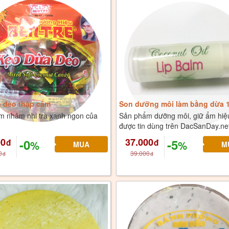
 dẻo thập cẩm
Son dưỡng môi làm bằng dừa 
m nhâm nhi trà xanh ngon của
Sản phẩm dưỡng môi, giữ ẩm hiệ
được tin dùng trên DacSanDay.ne
00
37.000
-0
-5
đ
đ
%
%
0
39.000
đ
đ