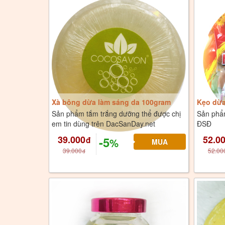
Xà bông dừa làm sáng da 100gram
Kẹo dừa
Sản phẩm tắm trắng dưỡng thể được chị
Sản phẩ
em tin dùng trên DacSanDay.net
ĐSĐ
39.000
52.0
-5
đ
%
39.000
52.00
đ