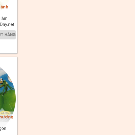
bánh
 làm
Day.net
thương
ngon