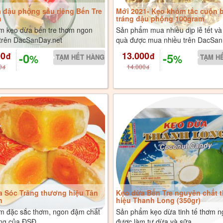
 đậu phộng sầu riêng Bến Tre
Mới 2021- Kẹo khóm tắc cuộn 
m
tráng đậu phộng 100gram
m kẹo dừa bến tre thơm ngon
Sản phẩm mua nhiều dịp lễ tết và
 trên DacSanDay.net
quà được mua nhiều trên DacSan
00
13.000
-0
-5
đ
đ
%
%
0
14.000
đ
đ
a Sóc Trăng thương hiệu Tân
Kẹo dừa Bến Tre nguyên chất 
n
hiệu Thanh Long (350gr)
m đặc sắc thơm, ngon đậm chất
Sản phẩm kẹo dừa tinh tế thơm 
ng của ĐSĐ
được làm tư dừa và sữa