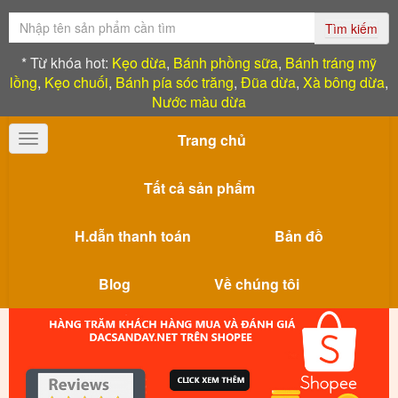
Tìm kiếm
* Từ khóa hot:
Kẹo dừa
,
Bánh phồng sữa
,
Bánh tráng mỹ
lồng
,
Kẹo chuối
,
Bánh pía sóc trăng
,
Đũa dừa
,
Xà bông dừa
,
Nước màu dừa
Trang chủ
Toggle
navigation
Tất cả sản phẩm
H.dẫn thanh toán
Bản đồ
Blog
Về chúng tôi