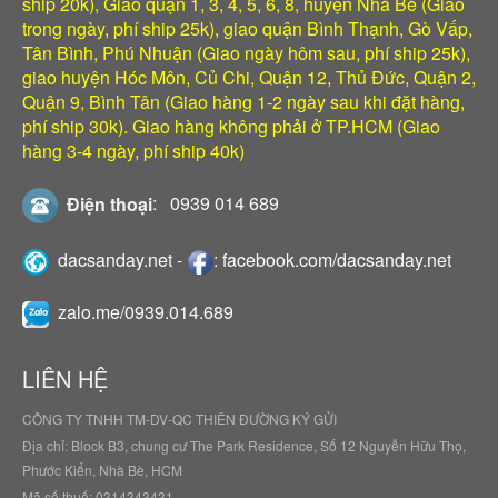
ship 20k), Giao quận 1, 3, 4, 5, 6, 8, huyện Nhà Bè (Giao
trong ngày, phí ship 25k), giao quận Bình Thạnh, Gò Vấp,
Tân Bình, Phú Nhuận (Giao ngày hôm sau, phí ship 25k),
giao huyện Hóc Môn, Củ Chi, Quận 12, Thủ Đức, Quận 2,
Quận 9, Bình Tân (Giao hàng 1-2 ngày sau khi đặt hàng,
phí ship 30k). Giao hàng không phải ở TP.HCM (Giao
hàng 3-4 ngày, phí ship 40k)
Điện thoại
:
0939 014 689
dacsanday.net
-
:
facebook.com/dacsanday.net
zalo.me/0939.014.689
LIÊN HỆ
CÔNG TY TNHH TM-DV-QC THIÊN ĐƯỜNG KÝ GỬI
Địa chỉ: Block B3, chung cư The Park Residence, Số 12 Nguyễn Hữu Thọ,
Phước Kiển, Nhà Bè, HCM
Mã số thuế: 0314343431