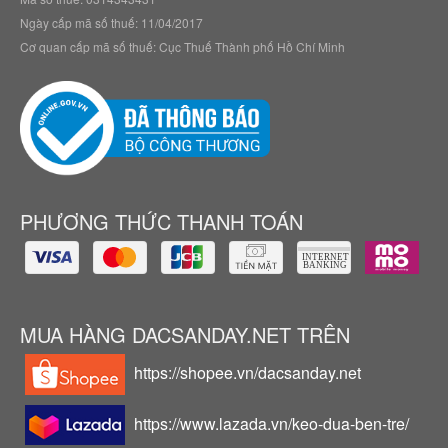
Ngày cấp mã số thuế: 11/04/2017
Cơ quan cấp mã số thuế: Cục Thuế Thành phố Hồ Chí Minh
PHƯƠNG THỨC THANH TOÁN
MUA HÀNG DACSANDAY.NET TRÊN
https://shopee.vn/dacsanday.net
https://www.lazada.vn/keo-dua-ben-tre/