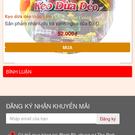
Kẹo dừa dẻo thập cẩm
Sản phẩm nhâm nhi trà xanh ngon của ĐSĐ
52.000
đ
52.000
đ
BÌNH LUẬN
ĐĂNG KÝ NHẬN KHUYẾN MÃI
Đăng ký
Có thể mua hàng tại: Block B3, chung cư The Park