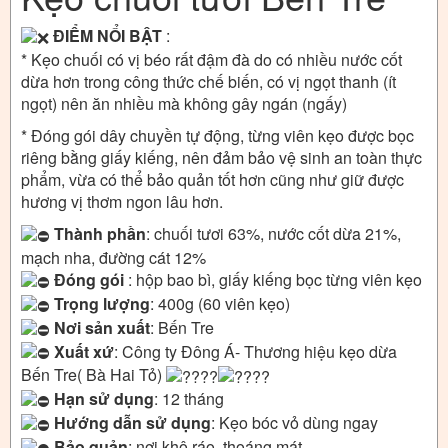
ĐIỂM NỔI BẬT
:
* Kẹo chuối có vị béo rất đậm đà do có nhiều nước cốt
dừa hơn trong công thức chế biến, có vị ngọt thanh (ít
ngọt) nên ăn nhiều mà không gây ngán (ngấy)
* Đóng gói dây chuyền tự động, từng viên kẹo được bọc
riêng bằng giấy kiếng, nên đảm bảo vệ sinh an toàn thực
phẩm, vừa có thể bảo quản tốt hơn cũng như giữ được
hương vị thơm ngon lâu hơn.
Thành phần
: chuối tươi 63%, nước cốt dừa 21%,
mạch nha, đường cát 12%
Đóng gói
: hộp bao bì, giấy kiếng bọc từng viên kẹo
Trọng lượng
: 400g (60 viên kẹo)
Nơi sản xuất
: Bến Tre
Xuất xứ
: Công ty Đông Á- Thương hiệu kẹo dừa
Bến Tre( Bà Hai Tỏ)
Hạn sử dụng
: 12 tháng
Hướng dẫn sử dụng
: Kẹo bóc vỏ dùng ngay
Bảo quản
: nơi khô ráo, thoáng mát