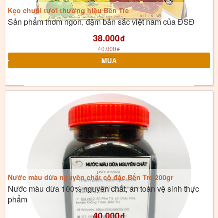
Kẹo chuối tươi thương hiệu Bến Tre
Sản phẩm thơm ngon, đậm bản sắc việt nam của ĐSĐ
38.000
đ
40.000
đ
Nước màu dừa nguyên chất cô đặc Bến Tre 200gr
Nước màu dừa 100% nguyên chất, an toàn vệ sinh thực
phẩm
40.000
đ