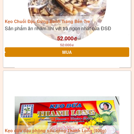
Kẹo Chuối Đậu Gừng Bánh Tráng Bến Tre
Sản phẩm ăn nhâm nhi với trà ngon nhất của ĐSĐ
52.000
đ
52.000
đ
Kẹo dừa đậu phộng sầu riêng Thanh Long (500g)