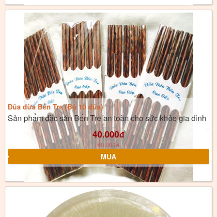
Đũa dừa Bến Tre (Bộ 10 đũa)
Sản phẩm đặc sản Bến Tre an toàn cho sức khỏe gia đình
40.000
đ
40.000
đ