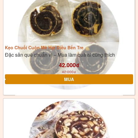
Kẹo Chuối Cuộn Mè Hạt Điều Bến Tre
Đặc sản quê chuẩn vị – Mua làm quà ai cũng thích
42.000
đ
42.000
đ