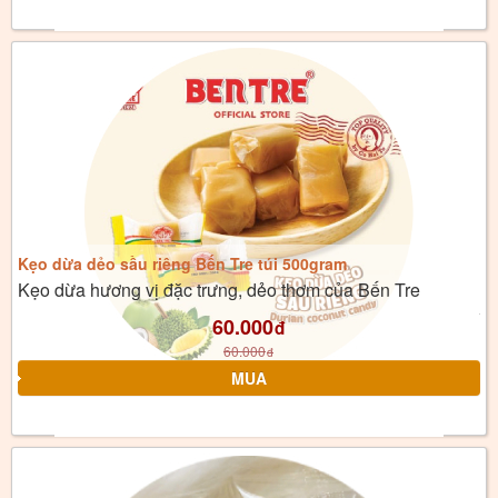
Kẹo dừa dẻo sầu riêng Bến Tre túi 500gram
Kẹo dừa hương vị đặc trưng, dẻo thơm của Bến Tre
60.000
đ
60.000
đ