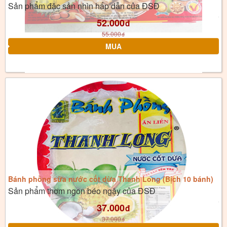
Sản phẩm đặc sản nhìn hấp dẫn của ĐSĐ
52.000
đ
55.000
đ
Bánh phồng sữa nước cốt dừa Thanh Long (Bịch 10 bánh)
Sản phẩm thơm ngon béo ngậy của ĐSĐ
37.000
đ
37.000
đ