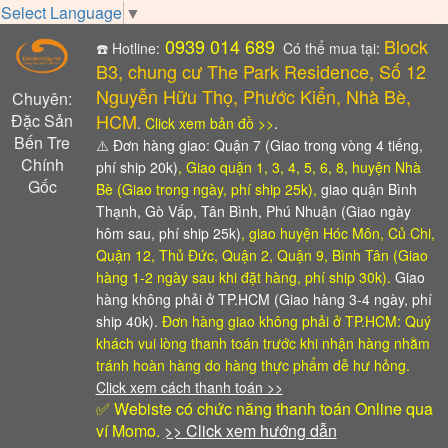
Select Language
▼
0939 014 689
Block
☎️ Hotline:
Có thể mua tại:
B3, chung cư The Park Residence, Số 12
Nguyễn Hữu Thọ, Phước Kiển, Nhà Bè,
Chuyên:
HCM
Đặc Sản
.
.
Click xem bản đồ >>
Bến Tre
⚠️
Đơn hàng giao: Quận 7 (Giao trong vòng 4 tiếng,
Chính
phí ship 20k)
, Giao quận 1, 3, 4, 5, 6, 8, huyện Nhà
Gốc
Bè (Giao trong ngày, phí ship 25k),
giao quận Bình
Thạnh, Gò Vấp, Tân Bình, Phú Nhuận (Giao ngày
hôm sau, phí ship 25k)
, giao huyện Hóc Môn, Củ Chi,
Quận 12, Thủ Đức, Quận 2, Quận 9, Bình Tân (Giao
hàng 1-2 ngày sau khi đặt hàng, phí ship 30k).
Giao
hàng không phải ở TP.HCM (Giao hàng 3-4 ngày, phí
ship 40k).
Đơn hàng giao không phải ở TP.HCM: Quý
khách vui lòng thanh toán trước khi nhận hàng
nhằm
tránh hoàn hàng do hàng thực phẩm dễ hư hỏng.
Click xem cách thanh toán >>
✅ Webiste có chức năng thanh toán Online qua
ví Momo.
>> Click xem hướng dẫn