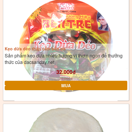
Kẹo dừa dẻo thập cẩm bến tre
Sản phẩm kẹo dừa nhiều hương vị thơm ngon để thưởng
thức của dacsanday.net
32.000
đ
32.000
đ