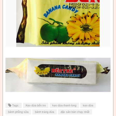
Tags:
Kẹo dừa bến tre
kẹo dừa thanh long
kẹo dừa
bánh phồng sữa
bánh tráng dừa
đặc sản bán chạy nhất