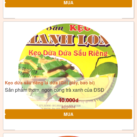
Kẹo dừa sầu riêng lá dứa (Gói giấy, bao bì)
Sản phẩm thơm, ngon cùng trà xanh của ĐSĐ
40.000
đ
40.000
đ