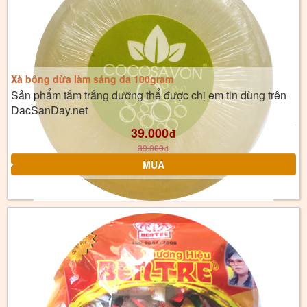
Xà bông dừa làm sáng da 100gram
Sản phẩm tắm trắng dưỡng thể được chị em tin dùng trên
DacSanDay.net
39.000
đ
39.000
đ