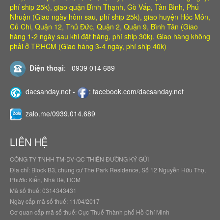
phí ship 25k), giao quận Bình Thạnh, Gò Vấp, Tân Bình, Phú
Nhuận (Giao ngày hôm sau, phí ship 25k), giao huyện Hóc Môn,
Củ Chi, Quận 12, Thủ Đức, Quận 2, Quận 9, Bình Tân (Giao
hàng 1-2 ngày sau khi đặt hàng, phí ship 30k). Giao hàng không
phải ở TP.HCM (Giao hàng 3-4 ngày, phí ship 40k)
Điện thoại
:
0939 014 689
dacsanday.net
-
:
facebook.com/dacsanday.net
zalo.me/0939.014.689
LIÊN HỆ
CÔNG TY TNHH TM-DV-QC THIÊN ĐƯỜNG KÝ GỬI
Địa chỉ: Block B3, chung cư The Park Residence, Số 12 Nguyễn Hữu Thọ,
Phước Kiển, Nhà Bè, HCM
Mã số thuế: 0314343431
Ngày cấp mã số thuế: 11/04/2017
Cơ quan cấp mã số thuế: Cục Thuế Thành phố Hồ Chí Minh