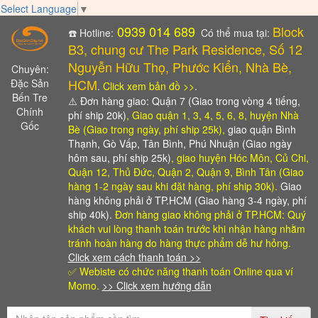
Select Language
▼
0939 014 689
Block
☎️ Hotline:
Có thể mua tại:
B3, chung cư The Park Residence, Số 12
Nguyễn Hữu Thọ, Phước Kiển, Nhà Bè,
Chuyên:
HCM
Đặc Sản
.
Click xem bản đồ >>
.
Bến Tre
⚠️
Đơn hàng giao: Quận 7 (Giao trong vòng 4 tiếng,
Chính
phí ship 20k)
, Giao quận 1, 3, 4, 5, 6, 8, huyện Nhà
Gốc
Bè (Giao trong ngày, phí ship 25k),
giao quận Bình
Thạnh, Gò Vấp, Tân Bình, Phú Nhuận (Giao ngày
hôm sau, phí ship 25k)
, giao huyện Hóc Môn, Củ Chi,
Quận 12, Thủ Đức, Quận 2, Quận 9, Bình Tân (Giao
hàng 1-2 ngày sau khi đặt hàng, phí ship 30k).
Giao
hàng không phải ở TP.HCM (Giao hàng 3-4 ngày, phí
ship 40k).
Đơn hàng giao không phải ở TP.HCM: Quý
khách vui lòng thanh toán trước khi nhận hàng
nhằm
tránh hoàn hàng do hàng thực phẩm dễ hư hỏng.
Click xem cách thanh toán >>
✅ Webiste có chức năng thanh toán Online qua ví
Momo.
>> Click xem hướng dẫn