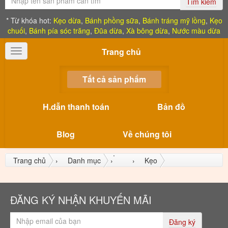
Tìm kiếm
* Từ khóa hot:
Kẹo dừa
,
Bánh phồng sữa
,
Bánh tráng mỹ lồng
,
Kẹo
chuối
,
Bánh pía sóc trăng
,
Đũa dừa
,
Xà bông dừa
,
Nước màu dừa
Trang chủ
Toggle
navigation
Tất cả sản phẩm
H.dẫn thanh toán
Bản đồ
Blog
Về chúng tôi
Trang chủ
›
Danh mục
›
›
Kẹo
ĐĂNG KÝ NHẬN KHUYẾN MÃI
Đăng ký